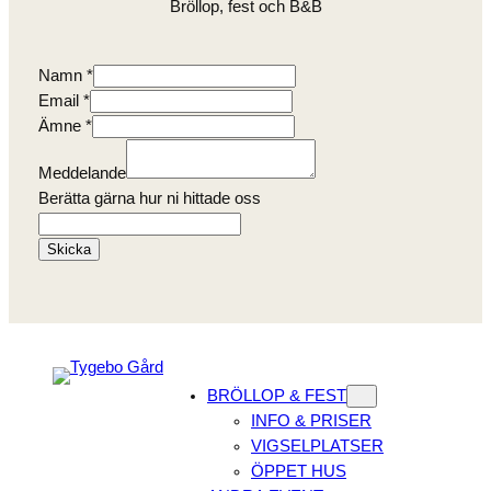
Bröllop, fest och B&B
Namn
*
Email
*
Ämne
*
Email
Meddelande
Meddelande
Berätta gärna hur ni hittade oss
gärna
Skicka
BRÖLLOP & FEST
INFO & PRISER
VIGSELPLATSER
ÖPPET HUS