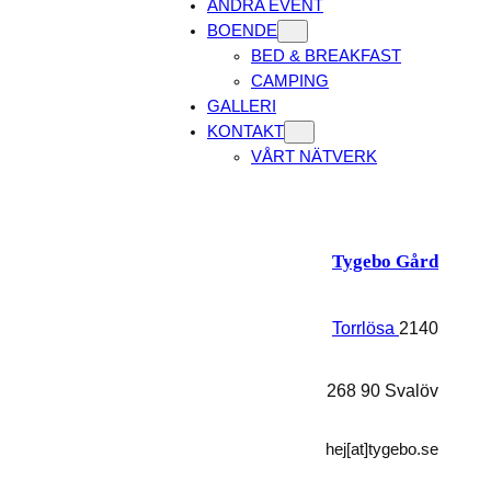
ANDRA EVENT
BOENDE
BED & BREAKFAST
CAMPING
GALLERI
KONTAKT
VÅRT NÄTVERK
Tygebo Gård
Torrlösa
2140
268 90 Svalöv
hej[at]tygebo.se